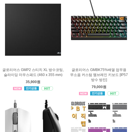
글로리어스 GMP2 스티치 XL 방수코팅,
글로리어스 GMBK75%배열 업무용
슬라이딩 마우스패드 (460 x 355 mm)
무소음 커스텀 멤브레인 키보드 [IP57
방수 방진]
35,900원
79,000원