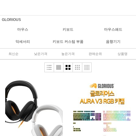
GLORIOUS
마우스
키보드
마우스패드
악세서리
키보드 커스텀 부품
음향기기
최신순
낮은가격
높은가격
판매순위
상품명