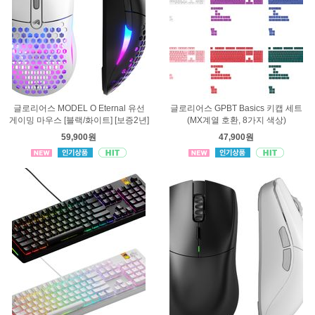
글로리어스 MODEL O Eternal 유선
글로리어스 GPBT Basics 키캡 세트
게이밍 마우스 [블랙/화이트] [보증2년]
(MX계열 호환, 8가지 색상)
59,900원
47,900원