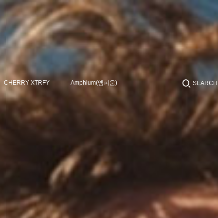
CHERRY XTRFY
Amphium(앰피움)
SEARCH