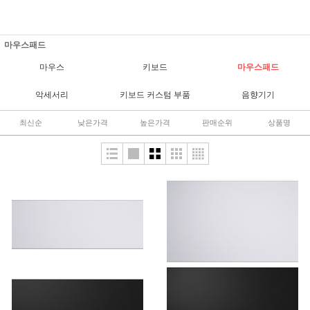
마우스패드
마우스
키보드
마우스패드
악세서리
키보드 커스텀 부품
음향기기
최신순
낮은가격
높은가격
판매순위
상품명