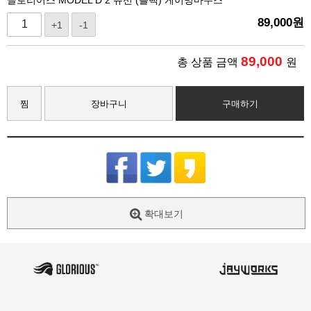
89,000
원
+1
-1
89,000
총 상품 금액
원
찜
장바구니
구매하기
확대보기