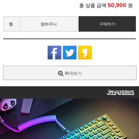
50,900
총 상품 금액
원
찜
장바구니
구매하기
확대보기