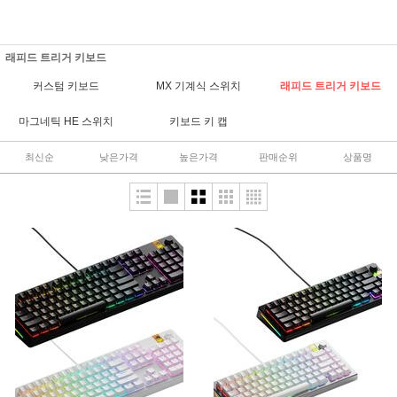
래피드 트리거 키보드
커스텀 키보드
MX 기계식 스위치
래피드 트리거 키보드
마그네틱 HE 스위치
키보드 키 캡
최신순
낮은가격
높은가격
판매순위
상품명