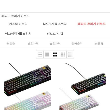
래피드 트리거 키보드
커스텀 키보드
MX 기계식 스위치
래피드 트리거 키보드
마그네틱 HE 스위치
키보드 키 캡
최신순
낮은가격
높은가격
판매순위
상품명