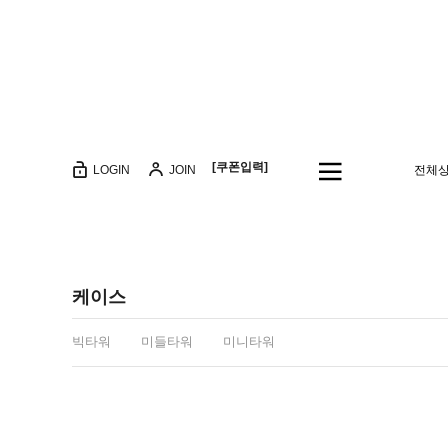
[쿠폰입력]
LOGIN
JOIN
전체
케이스
빅타워
미들타워
미니타워