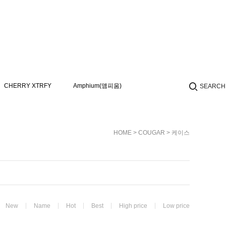
CHERRY XTRFY
Amphium(앰피움)
SEARCH
HOME
>
COUGAR
>
케이스
New
Name
Hot
Best
High price
Low price