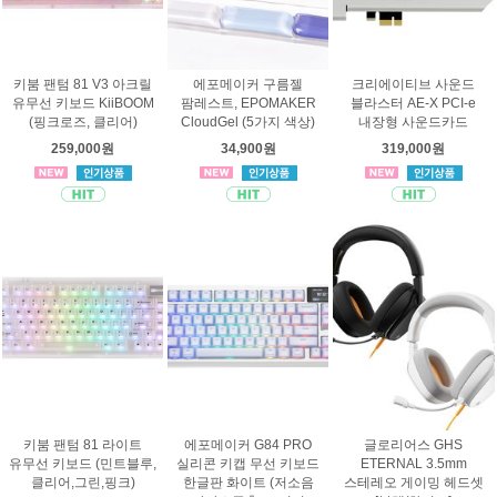
키붐 팬텀 81 V3 아크릴
에포메이커 구름젤
크리에이티브 사운드
유무선 키보드 KiiBOOM
팜레스트, EPOMAKER
블라스터 AE-X PCI-e
(핑크로즈, 클리어)
CloudGel (5가지 색상)
내장형 사운드카드
259,000원
34,900원
319,000원
키붐 팬텀 81 라이트
에포메이커 G84 PRO
글로리어스 GHS
유무선 키보드 (민트블루,
실리콘 키캡 무선 키보드
ETERNAL 3.5mm
클리어,그린,핑크)
한글판 화이트 (저소음
스테레오 게이밍 헤드셋