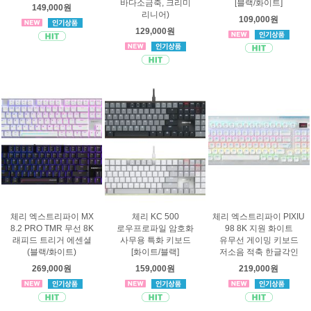
바다소금축, 크리미
[블랙/화이트]
149,000원
리니어)
109,000원
129,000원
체리 엑스트리파이 MX
체리 KC 500
체리 엑스트리파이 PIXIU
8.2 PRO TMR 무선 8K
로우프로파일 암호화
98 8K 지원 화이트
래피드 트리거 에센셜
사무용 특화 키보드
유무선 게이밍 키보드
(블랙/화이트)
[화이트/블랙]
저소음 적축 한글각인
269,000원
159,000원
219,000원