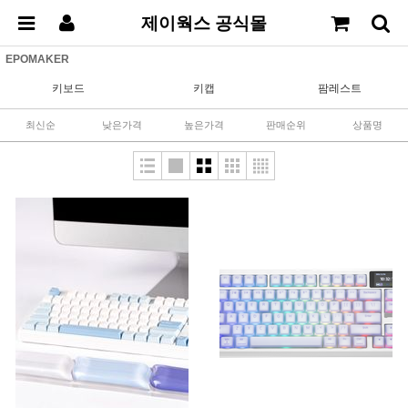
제이웍스 공식몰
EPOMAKER
키보드
키캡
팜레스트
최신순
낮은가격
높은가격
판매순위
상품명