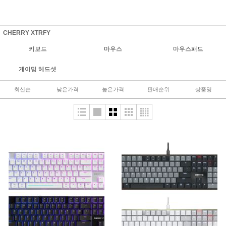
CHERRY XTRFY
키보드
마우스
마우스패드
게이밍 헤드셋
최신순
낮은가격
높은가격
판매순위
상품명